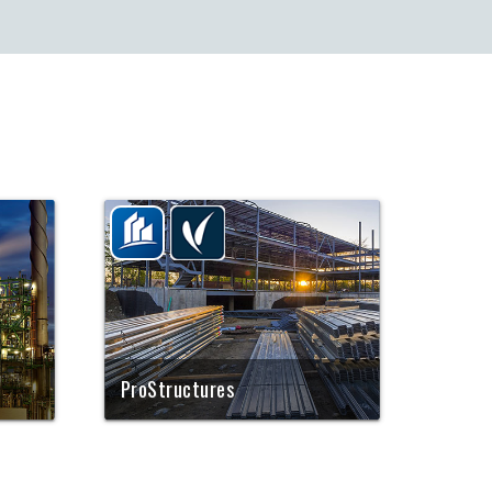
ProStructures
Teras- ja
raudbetoonkonstruktsioonide
projekteerimise tippklass: