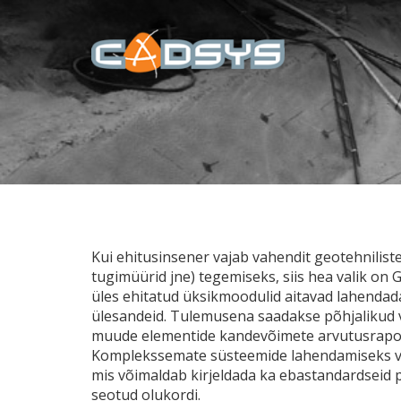
Kui ehitusinsener vajab vahendit geotehnilis
tugimüürid jne) tegemiseks, siis hea valik on Geo
üles ehitatud üksikmoodulid aitavad lahendad
ülesandeid. Tulemusena saadakse põhjalikud 
muude elementide kandevõimete arvutusrapor
Komplekssemate süsteemide lahendamiseks v
mis võimaldab kirjeldada ka ebastandardseid
seotud olukordi.