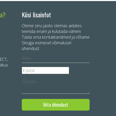
automatiseeriud tootejooniste
genereerimine viimse kui detailini
ta?
Küsi lisainfot
Oleme sinu jaoks olemas aidates
teenida enam ja kulutada vähem.
Täida oma kontaktandmed ja võtame
Sinuga esimesel võimalusel
ühendust.
LECT,
litus