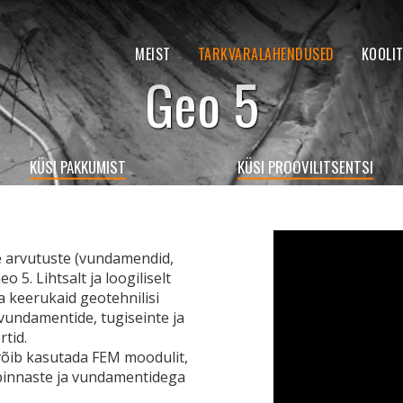
MEIST
TARKVARALAHENDUSED
KOOLI
Geo 5
KÜSI PAKKUMIST
KÜSI PROOVILITSENTSI
te arvutuste (vundamendid,
 5. Lihtsalt ja loogiliselt
a keerukaid geotehnilisi
vundamentide, tugiseinte ja
tid.
õib kasutada FEM moodulit,
 pinnaste ja vundamentidega