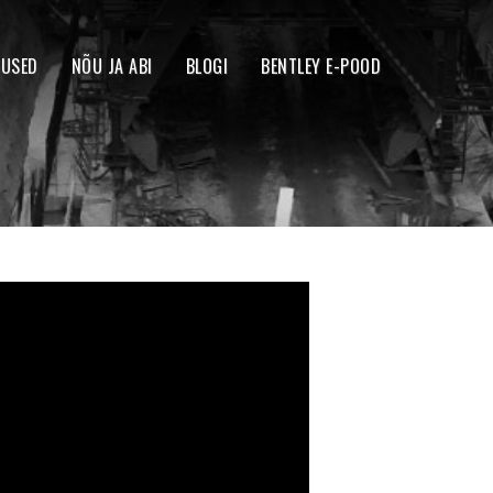
TUSED
NÕU JA ABI
BLOGI
BENTLEY E-POOD