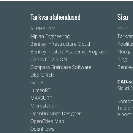
paindlikkus raportite koostamisel
proje
Tarkvaralahendused
Sisu
ALPHACAM
Meist
Allplan Engineering
Tarkva
Bentley Infrastructure Cloud
Koolitu
Bentley Institute Academic Program
Nõu ja 
CABINET VISION
Blogi
Compass Staircase Software
Bentle
DESIGNER
CAD-s
Geo 5
Siduri 3
LumenRT
MAXSURF
Kontor:
Microstation
Telefon
OpenBuildings Designer
e-post:
OpenCities Map
OpenFlows