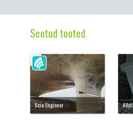
Seotud tooted
Scia Engineer
Allp
Tippklassi analüütikatarkvara:
Vaiel
lihtne 3D modelleerimine,
võima
silmapaistev arvutuskiirus ning
insen