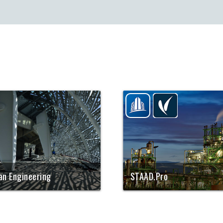
lan Engineering
STAAD.Pro
damatult kõige avaramate
Maailmas laialt kasutatav
lustega tarkvara
analüütikatarkvara
ertehniliste rajatiste
konstruktsioonide