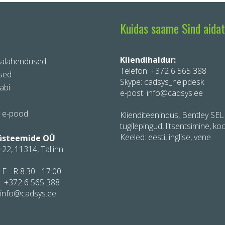
kteerijale.
staatikaarvutusteks
Kuidas saame Sind aida
Kliendihaldur:
ralahendused
Telefon:
+372 6 565 388
sed
Skype: cadsys_helpdesk
abi
e-post: info@cadsys.ee
y e-pood
Klienditeenindus, Bentley SE
tugilepingud, litsentsimine, koo
Keeled: eesti, inglise, vene
üsteemide OÜ
-22, 11314, Tallinn
 E - R 8:30 - 17:00
:
+372 6 565 388
 info@cadsys.ee