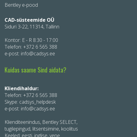
Bentley e-pood
CAD-süsteemide OÜ
Siduri 3-22, 11314, Tallinn
Kontor: E - R 8:30 - 17:00
Telefon:
+372 6 565 388
e-post: info@cadsys.ee
Kuidas saame Sind aidata?
Kliendihaldur:
Telefon:
+372 6 565 388
Skype: cadsys_helpdesk
e-post: info@cadsys.ee
Klienditeenindus, Bentley SELECT,
tugilepingud, litsentsimine, koolitus
Keeled: eesti, inglise, vene