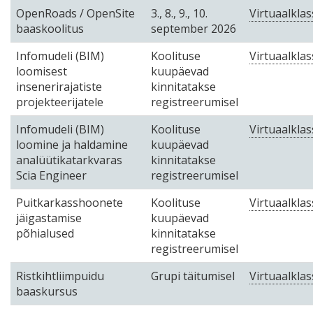
OpenRoads / OpenSite
3., 8., 9., 10.
Virtuaalklas
baaskoolitus
september 2026
Infomudeli (BIM)
Koolituse
Virtuaalklas
loomisest
kuupäevad
insenerirajatiste
kinnitatakse
projekteerijatele
registreerumisel
Infomudeli (BIM)
Koolituse
Virtuaalklas
loomine ja haldamine
kuupäevad
analüütikatarkvaras
kinnitatakse
Scia Engineer
registreerumisel
Puitkarkasshoonete
Koolituse
Virtuaalklas
jäigastamise
kuupäevad
põhialused
kinnitatakse
registreerumisel
Ristkihtliimpuidu
Grupi täitumisel
Virtuaalklas
baaskursus