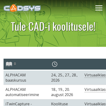
Tule CAD-i koolitusele!
ALPHACAM
24., 25., 27., 28.,
Virtuaalklas
baaskursus
2026
ALPHACAM
18., 19., 20.
Virtuaalklas
automatiseerimine
august 2026
iTwinCapture -
Koolituse
Virtuaalklas