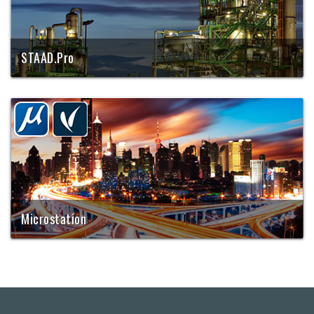
STAAD.Pro
Maailmas laialt kasutatav analüütikatarkvara
konstruktsioonide staatikaarvutusteks
Microstation
Bentley platvormtarkvara, mille graafika ning
modelleerimise võimekus ühendab CAD, BIM ja GIS andmed