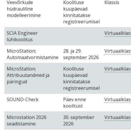
Veevõrkude
Koolituse
Klassis
hüdrauliline
kuupäevad
modelleerimine
kinnitatakse
registreerumisel
SCIA Engineer
Virtuaalklas
lühikoolitus
MicroStation;
28. ja 29.
Virtuaalklas
Automaatvormistamine
september 2026
MicroStation;
Koolituse
Virtuaalklas
Attribuutandmed ja
kuupäevad
päringud
kinnitatakse
registreerumisel
SOUND-Check
Päev enne
Virtuaalklas
koolitust
Microstation 2026
30. september
Virtuaalklas
seadistamine
2026