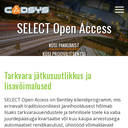
SELECT Open Access
KÜSI PAKKUMIST
KÜSI PROOVILITSENTSI
Tarkvara jätkusuutlikkus ja
lisavõimalused
SELECT Open Access on Bentley kliendiprogramm, mis
erinevalt traditsioonilisest järelhooldusest hõlmab
lisaks tarkvarauuendustele ja tehnilisele toele ka vaba
juurdepääsuga kvartaalse või kuu kaupa arvestusega
automaatset rendikasutust, ühistööd võimaldavaid