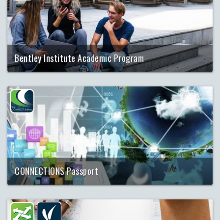
Bentley Institute Academic Program
Tudengite ja õppejõudude otsetee tipptasemel
inseneritarkvara ning õppematerjalideni
CONNECTIONS Passport
CONNECTIONS-passiga
saad juurdepääsu projektipanka
ning saad infole jurde kõikjalt oma arvutist või
mobiilseadmetest.