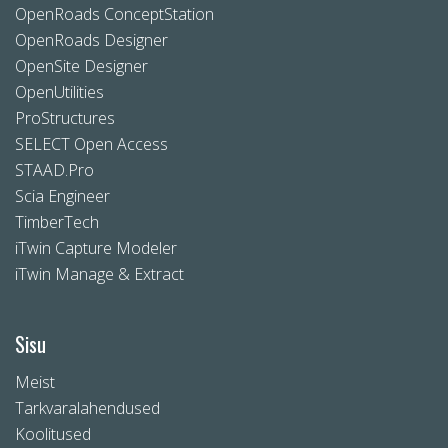
OpenRoads ConceptStation
OpenRoads Designer
OpenSite Designer
OpenUtilities
ProStructures
SELECT Open Access
STAAD.Pro
Scia Engineer
TimberTech
iTwin Capture Modeler
iTwin Manage & Extract
Sisu
Meist
Tarkvaralahendused
Koolitused