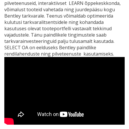
pilveteenuseid, interaktiivset LEARN õppekeskkonda,
võimalust tooteid vahetada ning juurdepääsu kogu
Bentley tarkvarale. Teenus võimaldab optimeerida
kulutusi tarkvaralitsentsidele ning kohandada
kasutuses olevat tooteportfelli vastavalt tekkinud
vajadustele. Tänu paindlikele tingimustele saab
tarkvarainvesteeringuid palju tulusamalt kasutada.
SELECT OA on eelduseks Bentley paindlike
rendilahenduste ning pilveteenuste kasutamiseks.