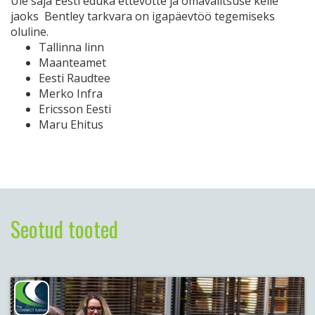
Üle saja Eesti eduka ettevõtte ja omavalitsuse kelle
jaoks Bentley tarkvara on igapäevtöö tegemiseks
oluline.
Tallinna linn
Maanteamet
Eesti Raudtee
Merko Infra
Ericsson Eesti
Maru Ehitus
Seotud tooted