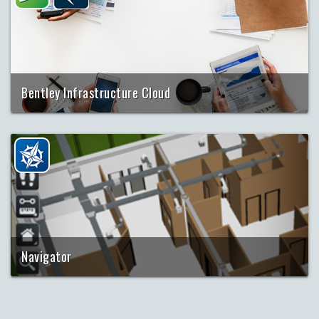
Bentley Infrastructure Cloud
Pilvelahendus BIM-projektide kooshoidmiseks
Navigator
Piiranguteta mobiilne juurdepääs, tiimitöö ja andmehõive
BIM-projektides