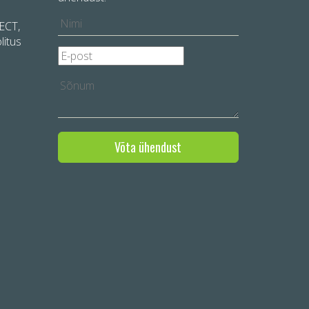
LECT,
litus