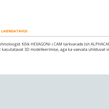
LAIENDATAVUS
ehnoloogid. Kõik HEXAGONI-i CAM tarkvarade (sh ALPHACAM)
alt kasutatavat 3D modelleerimise, aga ka vaevata ühilduva