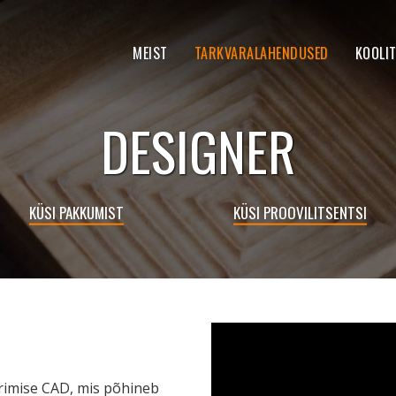
MEIST
TARKVARALAHENDUSED
KOOLI
DESIGNER
KÜSI PAKKUMIST
KÜSI PROOVILITSENTSI
imise CAD, mis põhineb