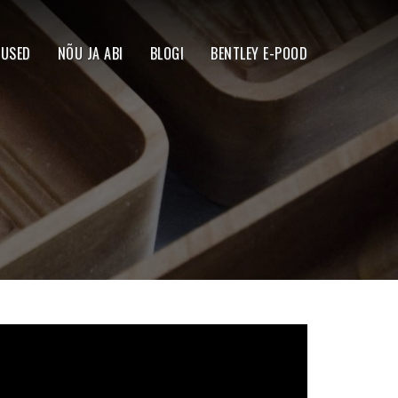
TUSED
NÕU JA ABI
BLOGI
BENTLEY E-POOD