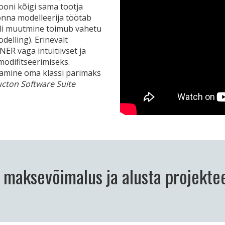
ooni kõigi sama tootja
nna modelleerija töötab
eli muutmine toimub vahetu
delling). Erinevalt
NER väga intuitiivset ja
modifitseerimiseks.
amine oma klassi parimaks
cton Software Suite
v maksevõimalus ja alusta projektee