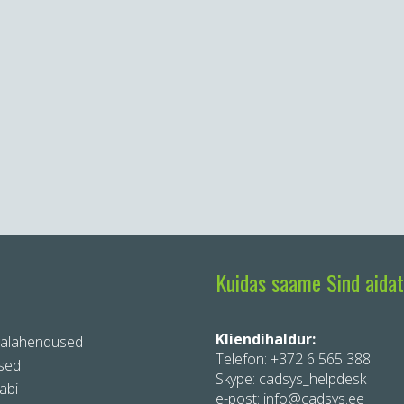
Kuidas saame Sind aida
Kliendihaldur:
ralahendused
Telefon:
+372 6 565 388
sed
Skype: cadsys_helpdesk
abi
e-post: info@cadsys.ee