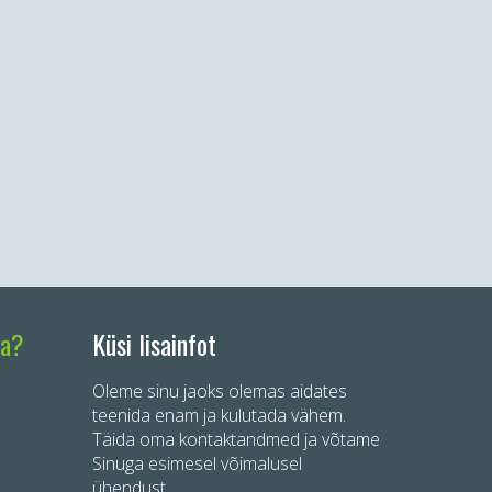
ta?
Küsi lisainfot
Oleme sinu jaoks olemas aidates
teenida enam ja kulutada vähem.
Täida oma kontaktandmed ja võtame
Sinuga esimesel võimalusel
ühendust.