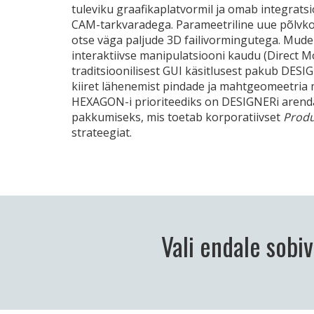
tuleviku graafikaplatvormil ja omab integratsi
CAM-tarkvaradega. Parameetriline uue põlvko
otse väga paljude 3D failivormingutega. Mud
interaktiivse manipulatsiooni kaudu (Direct Mo
traditsioonilisest GUI käsitlusest pakub DESIG
kiiret lähenemist pindade ja mahtgeomeetria 
HEXAGON-i prioriteediks on DESIGNERi arend
pakkumiseks, mis toetab korporatiivset
Produ
strateegiat.
Vali endale sobi