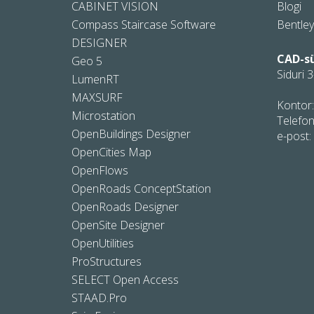
CABINET VISION
Blogi
Compass Staircase Software
Bentle
DESIGNER
CAD-s
Geo 5
Siduri 3
LumenRT
MAXSURF
Kontor:
Microstation
Telefon
OpenBuildings Designer
e-post:
OpenCities Map
OpenFlows
OpenRoads ConceptStation
OpenRoads Designer
OpenSite Designer
OpenUtilities
ProStructures
SELECT Open Access
STAAD.Pro