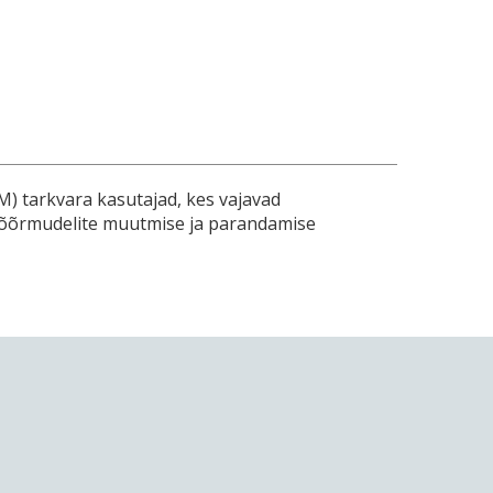
 tarkvara kasutajad, kes vajavad
t võõrmudelite muutmise ja parandamise