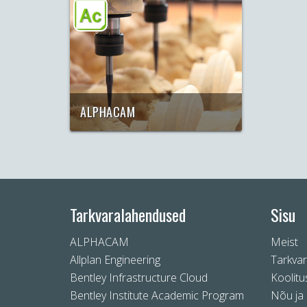
ALPHACAM
Automaatikale suunatud tark
CAM, mis tagab
maksimumtulemuse igast CNC-st
Tarkvaralahendused
Sisu
ALPHACAM
Meist
Allplan Engineering
Tarkva
Bentley Infrastructure Cloud
Koolitu
Bentley Institute Academic Program
Nõu ja 