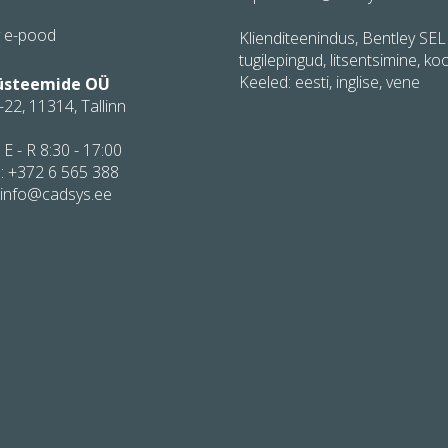
y e-pood
Klienditeenindus, Bentley SE
tugilepingud, litsentsimine, koo
Keeled: eesti, inglise, vene
üsteemide OÜ
-22, 11314, Tallinn
 E - R 8:30 - 17:00
:
+372 6 565 388
 info@cadsys.ee