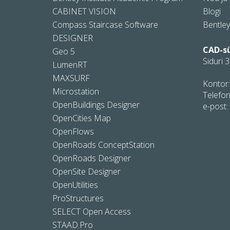
CABINET VISION
Blogi
Compass Staircase Software
Bentle
DESIGNER
CAD-s
Geo 5
Siduri 3
LumenRT
MAXSURF
Kontor:
Microstation
Telefon
OpenBuildings Designer
e-post:
OpenCities Map
OpenFlows
OpenRoads ConceptStation
OpenRoads Designer
OpenSite Designer
OpenUtilities
ProStructures
SELECT Open Access
STAAD.Pro