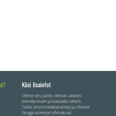
ta?
Küsi lisainfot
Oleme sinu jaoks olemas aidates
teenida enam ja kulutada vähem.
Täida oma kontaktandmed ja võtame
Sinuga esimesel võimalusel