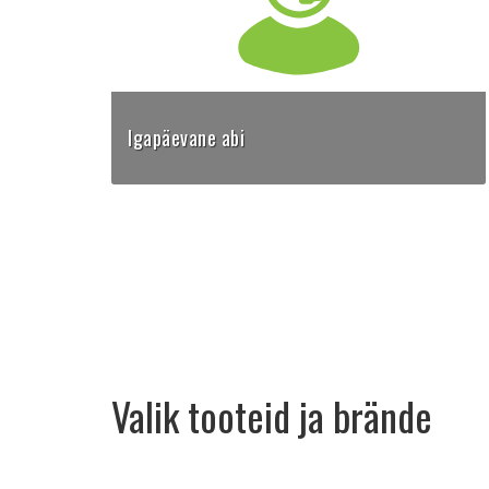
Igapäevane abi
Tarkvaratugi tööpäevadel 8:30 - 17:00
telefon: 6 565 388
skype: cadsys_helpdesk
e-mail: info@cadsys.ee
Valik tooteid ja brände