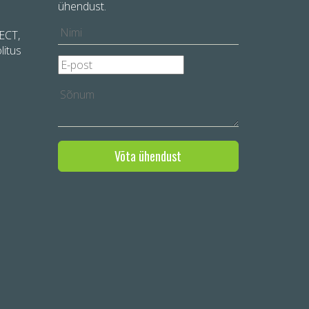
ühendust.
LECT,
litus