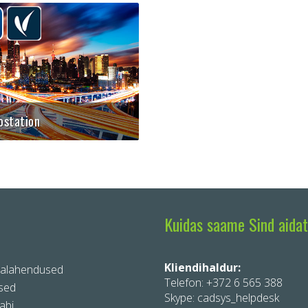
ostation
ey platvormtarkvara, mille
ika ning modelleerimise
kus ühendab CAD, BIM ja GIS
ed
Kuidas saame Sind aida
Kliendihaldur:
ralahendused
Telefon:
+372 6 565 388
sed
Skype: cadsys_helpdesk
abi