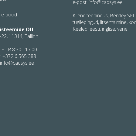
e-post: info@cadsys.ee
y e-pood
Klienditeenindus, Bentley SE
tugilepingud, litsentsimine, koo
Keeled: eesti, inglise, vene
üsteemide OÜ
-22, 11314, Tallinn
 E - R 8:30 - 17:00
:
+372 6 565 388
 info@cadsys.ee