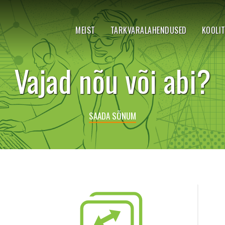
MEIST
TARKVARALAHENDUSED
KOOLI
Vajad nõu või abi?
SAADA SÕNUM