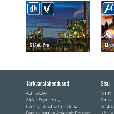
STAAD.Pro
Micr
Maailmas laialt kasutatav
Bentl
analüütikatarkvara
graaf
konstruktsioonide
võime
staatikaarvutusteks
andm
Tarkvaralahendused
Sisu
ALPHACAM
Meist
Allplan Engineering
Tarkva
Bentley Infrastructure Cloud
Koolitu
Bentley Institute Academic Program
Nõu ja 