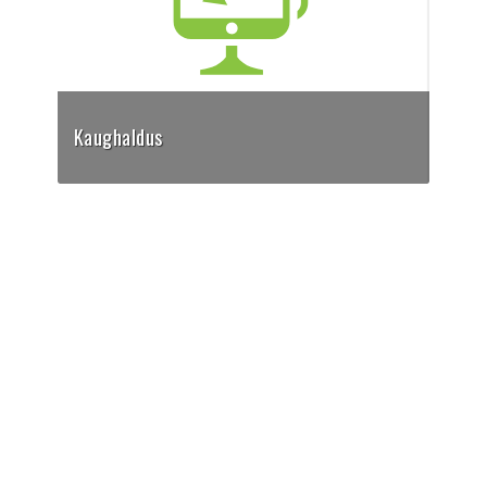
Kaughaldus
Kasutame probleemituvastuseks
kaughaldustarkvara. Ühendumiseks klõpsa siia
ning sisesta sessiooni ID.